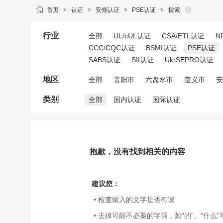
首页
>
认证
>
安规认证
>
PSE认证
>
搜索
行业
全部
UL/cUL认证
CSA/ETL认证
N
CCC/CQC认证
BSMI认证
PSE认证
SABS认证
SII认证
UkrSEPRO认证
地区
全部
贵阳市
六盘水市
遵义市
安
类别
全部
国内认证
国际认证
抱歉，没有找到相关的内容
建议您：
• 检查输入的文字是否有误
• 去掉可能不必要的字词，如“的”、“什么”