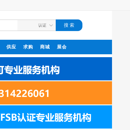
供应
求购
商城
展会