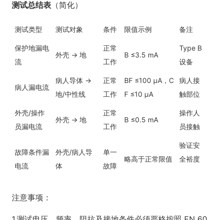
测试总结表
（简化）
测试类型
测试对象
条件
限值示例
备注
保护地漏电
正常
Type B
外壳 → 地
B ≤3.5 mA
流
工作
设备
病人导体 →
正常
BF ≤100 µA，C
病人接
病人漏电流
地/中性线
工作
F ≤10 µA
触部位
外壳/操作
正常
操作人
外壳 → 地
B ≤0.5 mA
员漏电流
工作
员接触
验证安
故障条件漏
外壳/病人导
单一
略高于正常限值
全裕度
电流
体
故障
注意事项：
1.测试电压、频率、阻抗及接地条件必须严格按照 EN 60