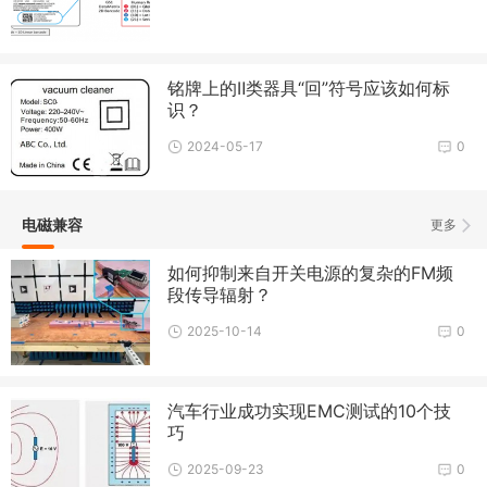
铭牌上的Ⅱ类器具“回”符号应该如何标
识？
2024-05-17
0
电磁兼容
更多
如何抑制来自开关电源的复杂的FM频
段传导辐射？
2025-10-14
0
汽车行业成功实现EMC测试的10个技
巧
2025-09-23
0