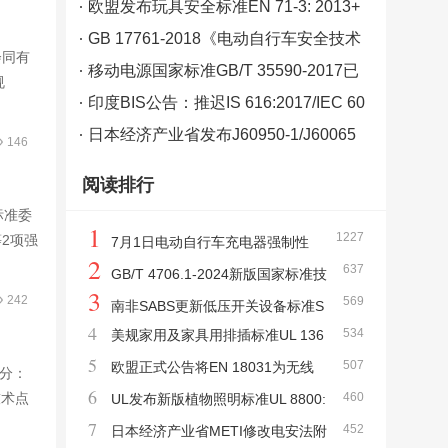
年12月20日
欧盟发布玩具安全标准EN 71-3: 2013+
A3: 2018
GB 17761-2018《电动自行车安全技术
会同有
规范》强制性国家标准正式发布
移动电源国家标准GB/T 35590-2017已
规
于2018年7月1日正式实施
印度BIS公告：推迟IS 616:2017/IEC 60
65:2014执行实施时间
日本经济产业省发布J60950-1/J60065
146
标准使用年限
阅读排行
标准委
1
1227
2项强
7月1日电动自行车充电器强制性
2
637
国标GB 42296-2022《电动自行车用充电器
GB/T 4706.1-2024新版国家标准技
3
242
569
安全技术要求》将正式实施
术研讨会在苏州质检院顺利召开
南非SABS更新低压开关设备标准S
4
534
美规家用及家具用排插标准UL 136
ANS 556-2-2:2023
5
507
3& UL962A更新
欧盟正式公告将EN 18031为无线
部分：
6
技术点
460
设备RED指令网络安全要求协调标准
UL发布新版植物照明标准UL 8800:
7
452
2019+R14:2023
日本经济产业省METI修改电安法附