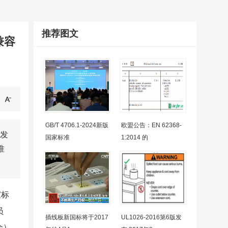
推荐图文
磁兼容
GB/T 4706.1-2024新版
欧盟公告：EN 62368-
日发
国家标准
1:2014 的
准
家标
员
插线板新国标将于2017
UL1026-2016第6版发
会）