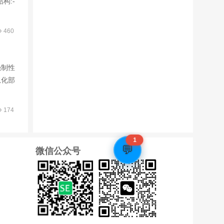
构:-
460
强制性
息化部
174
1
💬
微信公众号