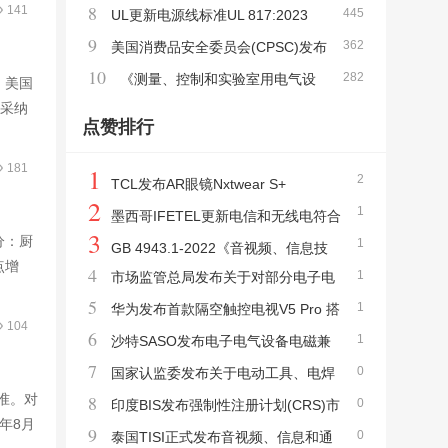
8
141
445
录12 发布最新版本标准J62368-1(2023)
UL更新电源线标准UL 817:2023
9
362
美国消费品安全委员会(CPSC)发布
10
282
含有纽扣或硬币电池的产品安全标准ANSI/U
《测量、控制和实验室用电气设
后，美国
)采纳
L 4200A-2023
备的安全要求 - 第 2-034 部分：绝缘电阻测
点赞排行
量和介电强度试验设备的特殊要求》新版标
181
1
准IEC 61010-2-034:2023正式发布
2
TCL发布AR眼镜Nxtwear S+
2
1
墨西哥IFETEL更新电信和无线电符合
3
部分：厨
1
性评估程序PEC及认证指南
GB 4943.1-2022《音视频、信息技
点增
4
1
市场监管总局发布关于对部分电子电
术和通信技术设备 第1部分:安全要求》新版
5
1
器产品不再实行强制性产品CCC认证管理的
华为发布首款隔空触控电视V5 Pro 搭
标准发布 2023年8月1日实施
104
6
1
公告
载鸿鹄900芯片
沙特SASO发布电子电气设备电磁兼
7
0
容(EMC)技术法规
国家认监委发布关于电动工具、电焊
标准。对
8
0
机等11项产品CCC认证实施规则的公告
印度BIS发布强制性注册计划(CRS)市
年8月
9
0
场监督法规细则
泰国TISI正式发布音视频、信息和通