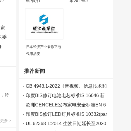
年的4月1
布 2017年9
国家
术委
分
日本经济产业省修正电
气用品安
推荐新闻
GB 4943.1-2022《音视频、信息技术和
网，转
通信技术设备 第1部分:安全要求》新版
印度BIS修订电池电芯标准IS 16046 新
标准发布 2023年8月1日实施
标准分为Part 1 & Part 2
欧洲CENCELE发布家电安全标准EN 6
0335-2欧盟偏差A11要求
印度BIS修订LED灯具标准IS 10332(par
更多
>
t 5):2013
UL 62368-1:2014 生效日期延长至2020