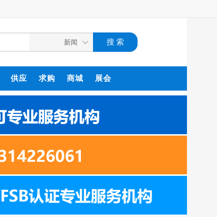
供应
求购
商城
展会