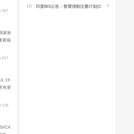
10
0
信技术设备新标准TIS 62368 Part1-2563及
印度BIS公告：暂缓强制注册计划(C
507
强制产品清单
RS)涵盖产品市场监督
版国家标
重要规
637
L 19
要求有更
128
SI/CA