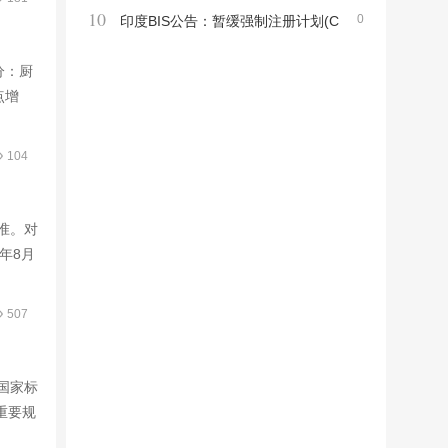
10
0
信技术设备新标准TIS 62368 Part1-2563及
印度BIS公告：暂缓强制注册计划(C
强制产品清单
RS)涵盖产品市场监督
部分：厨
点增
104
标准。对
年8月
507
版国家标
重要规