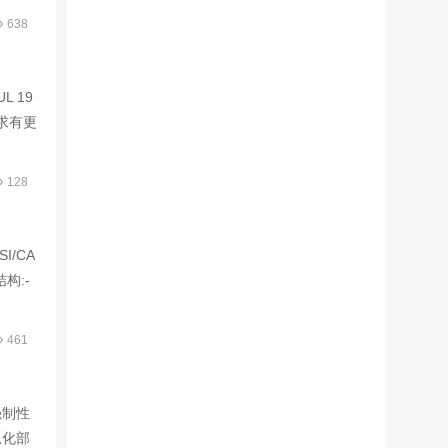
638
L 19
要求有更
128
SI/CA
构:-
461
强制性
息化部