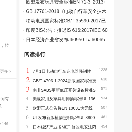
年12月20日
欧盟发布玩具安全标准EN 71-3: 2013+
A3: 2018
GB 17761-2018《电动自行车安全技术
规范》强制性国家标准正式发布
移动电源国家标准GB/T 35590-2017已
于2018年7月1日正式实施
印度BIS公告：推迟IS 616:2017/IEC 60
65:2014执行实施时间
日本经济产业省发布J60950-1/J60065
网，转
标准使用年限
阅读排行
1
1228
更多
7月1日电动自行车充电器强制性
>
2
638
国标GB 42296-2022《电动自行车用充电器
GB/T 4706.1-2024新版国家标准技
3
571
安全技术要求》将正式实施
术研讨会在苏州质检院顺利召开
南非SABS更新低压开关设备标准S
4
534
会同有
美规家用及家具用排插标准UL 136
ANS 556-2-2:2023
规
5
507
3& UL962A更新
欧盟正式公告将EN 18031为无线
6
461
设备RED指令网络安全要求协调标准
UL发布新版植物照明标准UL 8800:
146
7
454
2019+R14:2023
日本经济产业省METI修改电安法附