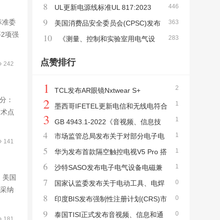
8
446
录12 发布最新版本标准J62368-1(2023)
UL更新电源线标准UL 817:2023
9
标准委
363
美国消费品安全委员会(CPSC)发布
2项强
10
283
含有纽扣或硬币电池的产品安全标准ANSI/U
《测量、控制和实验室用电气设
L 4200A-2023
备的安全要求 - 第 2-034 部分：绝缘电阻测
点赞排行
242
量和介电强度试验设备的特殊要求》新版标
1
准IEC 61010-2-034:2023正式发布
2
TCL发布AR眼镜Nxtwear S+
2
部分：
1
墨西哥IFETEL更新电信和无线电符合
技术点
3
1
性评估程序PEC及认证指南
GB 4943.1-2022《音视频、信息技
4
1
市场监管总局发布关于对部分电子电
术和通信技术设备 第1部分:安全要求》新版
141
5
1
器产品不再实行强制性产品CCC认证管理的
华为发布首款隔空触控电视V5 Pro 搭
标准发布 2023年8月1日实施
6
1
公告
载鸿鹄900芯片
沙特SASO发布电子电气设备电磁兼
后，美国
7
0
容(EMC)技术法规
国家认监委发布关于电动工具、电焊
)采纳
8
0
机等11项产品CCC认证实施规则的公告
印度BIS发布强制性注册计划(CRS)市
9
0
场监督法规细则
泰国TISI正式发布音视频、信息和通
181