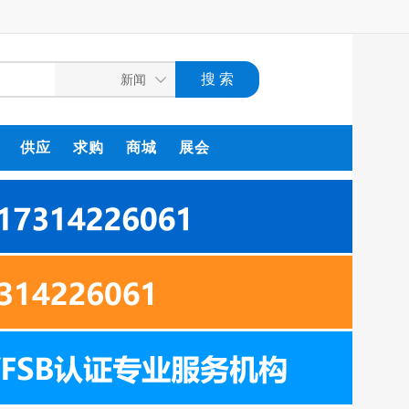
供应
求购
商城
展会