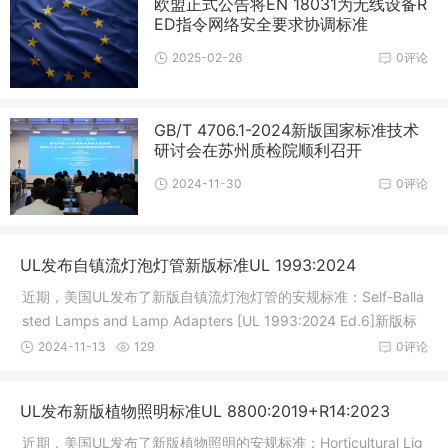
欧盟正式公告将EN 18031为无线设备R
ED指令网络安全要求协调标准
2025-02-26
0评论
GB/T 4706.1-2024新版国家标准技术
研讨会在苏州质检院顺利召开
2024-11-30
0评论
UL发布自镇流灯泡灯管新版标准UL 1993:2024
近期，美国UL发布了新版自镇流灯泡灯管的安规标准：Self-Balla
sted Lamps and Lamp Adapters [UL 1993:2024 Ed.6]新版标
准增加几个重大技术变更, 具体如下:- 常用E12, E17, E26的screw
2024-11-13
129
0评论
base长度要求有更新, 均增加尺
UL发布新版植物照明标准UL 8800:2019+R14:2023
近期，美国UL发布了新版植物照明的安规标准：Horticultural Lig