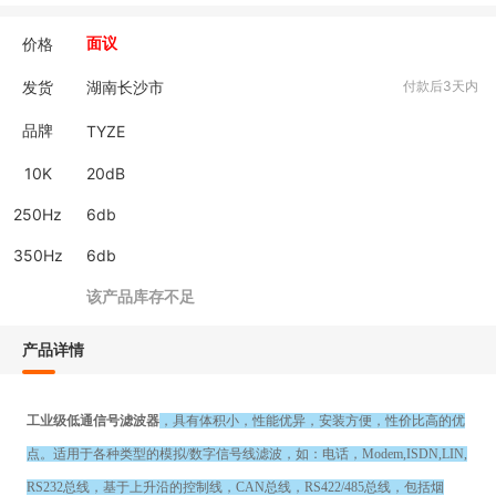
价格
面议
发货
湖南长沙市
付款后3天内
品牌
TYZE
10K
20dB
250Hz
6db
350Hz
6db
该产品库存不足
产品详情
工业级低通信号滤波器
，具有体积小，性能优异，安装方便，性价比高的优
点。适用于各种类型的模拟/数字信号线滤波，如：电话，Modem,ISDN,LIN,
RS232总线，基于上升沿的控制线，CAN总线，RS422/485总线，包括烟