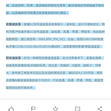
感，应急照明，空调，直流电机控制信号等等，解决现场信号线电磁干扰问
题，以及确保信号线通过各类复杂的EMC测试。
射频滤波器：
射频LC信号滤波器具有体积小，成本低，设计方便的优点。我
司为客户快速开发LC信号滤波器，如低通、高通、带通、带阻等，包括各种
函数模型，接口类型有：SMA,BNC,TNC,N口。比如，按照GJB151B对收发
机开展CE106,CS103,104,105,RE103测试时，就需要用到带通/带阻滤波器。
腔体滤波器：
作为一种典型的微波滤波器，在大功率条件下，是最佳选择，
如收发机射频前端/后端的应用。优点是：性能好，Q值高，损耗小，功率
大。多年的工程技术沉淀以及先进的测试仪器，辅以EDA,CAD手段，我司
在射频&微波滤波器的设计与交付，不论低通、高通、带通、带阻，都是您
值得信任的可靠伙伴。