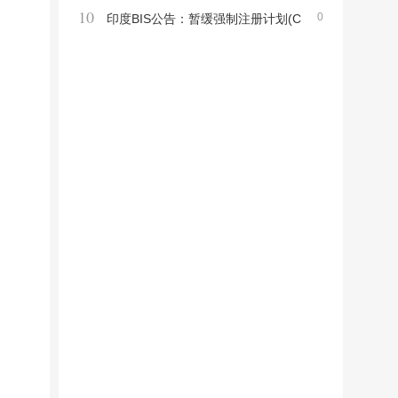
10
0
信技术设备新标准TIS 62368 Part1-2563及
印度BIS公告：暂缓强制注册计划(C
强制产品清单
RS)涵盖产品市场监督