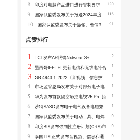
8
120
设备 强制性产品认证实施机构指定决定的公
印度对电脑产品进口进行管制要求
9
116
告
延期3 个月实施
国家认监委发布关于报送2024年度
10
91
认证认可统计数据暨认证机构年度报告的通
国家认监委发布关于撤销、暂停3
知
家实验室部分强制性产品认证指定检测业务
点赞排行
资质的公告
1
2
TCL发布AR眼镜Nxtwear S+
2
1
墨西哥IFETEL更新电信和无线电符合
3
1
性评估程序PEC及认证指南
GB 4943.1-2022《音视频、信息技
4
1
市场监管总局发布关于对部分电子电
术和通信技术设备 第1部分:安全要求》新版
5
1
器产品不再实行强制性产品CCC认证管理的
华为发布首款隔空触控电视V5 Pro 搭
标准发布 2023年8月1日实施
6
1
公告
载鸿鹄900芯片
沙特SASO发布电子电气设备电磁兼
7
0
容(EMC)技术法规
国家认监委发布关于电动工具、电焊
8
0
机等11项产品CCC认证实施规则的公告
印度BIS发布强制性注册计划(CRS)市
9
0
场监督法规细则
泰国TISI正式发布音视频、信息和通