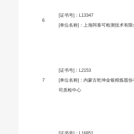
[证书号]：L13347
6
[单位名称]：上海阿泰可检测技术有限
[证书号]：L2153
7
[单位名称]：内蒙古乾坤金银精炼股份
司质检中心
[证书号]：L16851