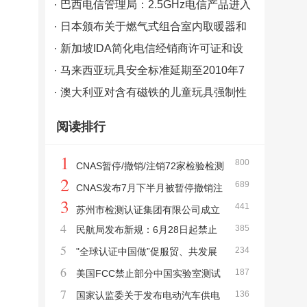
的RSS法规
巴西电信管理局：2.5GHz电信产品进入
巴西市场需有ANATEL认证
日本颁布关于燃气式组合室内取暖器和
热水器的规定
新加坡IDA简化电信经销商许可证和设
备注册框架
马来西亚玩具安全标准延期至2010年7
月1日实施
澳大利亚对含有磁铁的儿童玩具强制性
标准于2010年7月1日生效
阅读排行
1
800
CNAS暂停/撤销/注销72家检验检测
2
689
机构认可资质
CNAS发布7月下半月被暂停撤销注
3
441
销检测和校准实验室清单
苏州市检测认证集团有限公司成立
4
385
民航局发布新规：6月28日起禁止
整合质检院、计量测试院及纤检院
5
234
携带无CCC认证充电宝登机
"全球认证中国做”促服贸、共发展
6
187
—2023国际认证合作发展大会在苏州召开
美国FCC禁止部分中国实验室测试
7
136
输美电子设备
国家认监委关于发布电动汽车供电