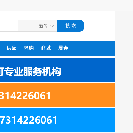
供应
求购
商城
展会