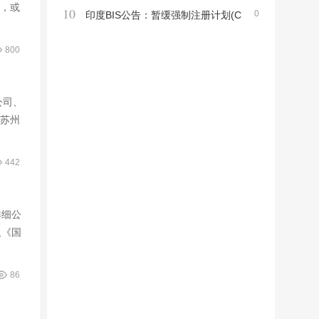
销，或
10
0
信技术设备新标准TIS 62368 Part1-2563及
印度BIS公告：暂缓强制注册计划(C
强制产品清单
RS)涵盖产品市场监督
800
公司、
，苏州
442
详细公
及《国
86