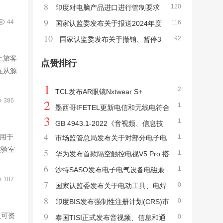
8
120
设备 强制性产品认证实施机构指定决定的公
印度对电脑产品进口进行管制要求
9
44
116
告
延期3 个月实施
国家认监委发布关于报送2024年度
10
92
认证认可统计数据暨认证机构年度报告的通
国家认监委发布关于撤销、暂停3
知
家实验室部分强制性产品认证指定检测业务
止旅客
点赞排行
在从源
资质的公告
1
2
TCL发布AR眼镜Nxtwear S+
2
386
1
墨西哥IFETEL更新电信和无线电符合
3
1
性评估程序PEC及认证指南
GB 4943.1-2022《音视频、信息技
4
试用于
1
市场监管总局发布关于对部分电子电
术和通信技术设备 第1部分:安全要求》新版
实验室
5
1
器产品不再实行强制性产品CCC认证管理的
华为发布首款隔空触控电视V5 Pro 搭
标准发布 2023年8月1日实施
6
1
公告
载鸿鹄900芯片
沙特SASO发布电子电气设备电磁兼
187
7
0
容(EMC)技术法规
国家认监委发布关于电动工具、电焊
8
0
机等11项产品CCC认证实施规则的公告
印度BIS发布强制性注册计划(CRS)市
9
认可资
0
场监督法规细则
泰国TISI正式发布音视频、信息和通