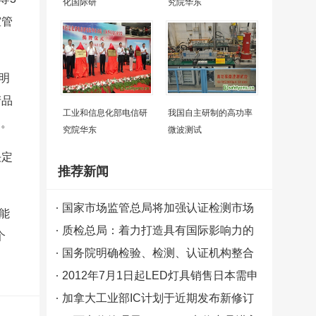
化国际研
究院华东
室管
明
产品
工业和信息化部电信研
我国自主研制的高功率
月。
究院华东
微波测试
决定
推荐新闻
国家市场监管总局将加强认证检测市场
能
监管力度
质检总局：着力打造具有国际影响力的
个
中国检验检测认证品牌
国务院明确检验、检测、认证机构整合
2015年完成
2012年7月1日起LED灯具销售日本需申
请圆形PSE认证
加拿大工业部IC计划于近期发布新修订