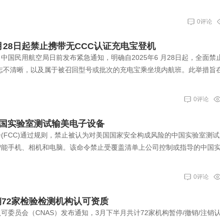
0评论
月28日起禁止携带无CCC认证充电宝登机
中国民用航空局日前发布紧急通知，明确自2025年6 月28日起，全面禁
标志不清晰，以及属于被召回型号或批次的充电宝乘坐境内航班。此举措旨
0评论
中国实验室测试输美电子设备
(FCC)通过规则，禁止被认为对美国国家安全构成风险的中国实验室测
智能手机、相机和电脑。该命令禁止受覆盖清单上公司控制或指导的中国
0评论
注销72家检验检测机构认可资质
可委员会（CNAS）发布通知，3月下半月共计72家机构暂停/撤销/注销