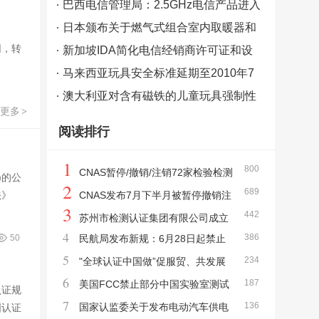
的RSS法规
巴西电信管理局：2.5GHz电信产品进入
巴西市场需有ANATEL认证
日本颁布关于燃气式组合室内取暖器和
网，转
热水器的规定
新加坡IDA简化电信经销商许可证和设
备注册框架
马来西亚玩具安全标准延期至2010年7
月1日实施
澳大利亚对含有磁铁的儿童玩具强制性
更多
>
标准于2010年7月1日生效
阅读排行
1
800
CNAS暂停/撤销/注销72家检验检测
)的公
2
689
法》
机构认可资质
CNAS发布7月下半月被暂停撤销注
3
442
销检测和校准实验室清单
苏州市检测认证集团有限公司成立
4
386
50
民航局发布新规：6月28日起禁止
整合质检院、计量测试院及纤检院
5
234
携带无CCC认证充电宝登机
"全球认证中国做”促服贸、共发展
6
187
—2023国际认证合作发展大会在苏州召开
美国FCC禁止部分中国实验室测试
认证规
7
136
输美电子设备
国家认监委关于发布电动汽车供电
国认证