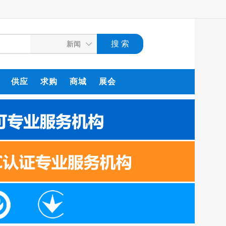
供应
求购
商城
展会