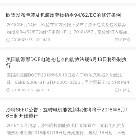
求：产品需要符合SASO 2874:2016 的
欧盟发布包装及包装废弃物指令94/62/EC的修订条例
2018年6月14日，欧盟在官方公报上发布了关于包装及包装废弃
物指令94/62/EC的修订条例（EU）2018/852，部分修订内容如
下：1.第3条第2款：增加2a,2b款关于可重复使用包装和复合包装
2018-06-28
1449
0评论
的定义，原指令中的第3-10点关于废弃
美国能源部DOE电池充电器的能效法规6月13日将强制执
行
美国能源部DOE于2016年6月13日发布了电池充电器的能效法
规：EERE-2008-BT-STD-0005-0256，同时更新了10 CFR Part
429、430（针对电池充电系统的测试方法和要求），此法规针对
2018-06-05
1113
0评论
消费类产品的电池充电器，包括电池充电器
沙特SEEC公告：旋转电机能效新标准将将于2018年8月1
6日起开始施行
2018年5月消息，沙特阿拉伯能效项目专家宣布，旋转电机的新
能效标准将自2018年8月16日起开始施行。自8月16日起，不合