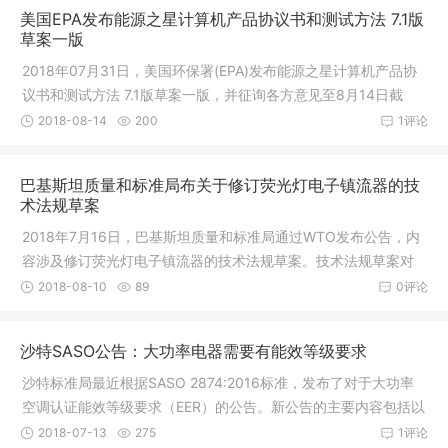
美国EPA发布能源之星计算机产品协议书和测试方法 7.1版
草案一版
2018年07月31日，美国环保署(EPA)发布能源之星计算机产品协
议书和测试方法 7.1版草案一版，并征询各方意见至8月14日截
止。预计在08月28日能公布7.1版的最终版本。第7.1版的草案内容
2018-08-14
200
1评论
增订大意如下：1. 移动工作站 (Mob
巴基斯坦质量和标准局布关于修订荧光灯电子镇流器的技
术法规草案
2018年7月16日，巴基斯坦质量和标准局通过WTO发布公告，内
容涉及修订荧光灯电子镇流器的技术法规草案。技术法规草案对
用于1000V、50 Hz或60 Hz的交流电或直流电源荧光灯电子镇流
2018-08-10
89
0评论
器的性能要求、供电要求等方面做了详
沙特SASO公告：大功率电器需要有能效等级要求
沙特标准局最近根据SASO 2874:2016标准，发布了对于大功率
空调认证能效等级要求（EER）的公告。新公告的主要内容包括以
下几点：1）针对大功率空调的符合性证书（CoC）应符合以下要
2018-07-13
275
1评论