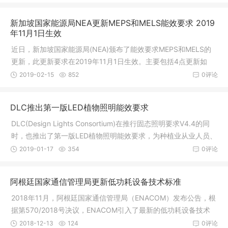
令2009/48/EC附件II的附录C进行。征求
新加坡国家能源局NEA更新MEPS和MELS能效要求 2019
年11月1日生效
近日，新加坡国家能源局(NEA)颁布了能效要求MEPS和MELS的
更新，此更新要求在2019年11月1日生效。主要包括4点更新如
下：1、将白炽灯的最低能源性能标准(MEPS)提高到2-Ticks。
2019-02-15
852
0评论
2、强制性能源标签法规（MELS）将包含如下
DLC推出第一版LED植物照明能效要求
DLC(Design Lights Consortium)在推行固态照明要求V4.4的同
时，也推出了第一版LED植物照明能效要求，为种植业从业人员、
采购商等利益相关方提供专业的能效技术参考和认证。一、认证
2019-01-17
354
0评论
推行日期DLC于2018年11日19日起正
阿根廷国家通信管理局更新低功耗设备技术标准
2018年11月，阿根廷国家通信管理局（ENACOM）发布公告，根
据第570/2018号决议，ENACOM引入了最新的低功耗设备技术
标准ENACOM - Q2 -60.14 V18.1。此次引入的新技术标准带来了
2018-12-13
124
0评论