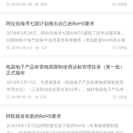
规产品一律不得进入沙特海关港口，也不得在沙特本地进行生
2018-05-29
309
0评论
产。沙特阿拉伯标准化组织（SASO）与沙
阿拉伯海湾七国计划推出自己的RoHS要求
2018年3月28日，阿拉伯海湾七国向WTO通报了技术法规草案，
以限制电子电气设备中使用某些有害物质（类似欧盟RoHS指令要
求）。该法规对巴林、科威特、阿曼、卡塔尔、沙特阿拉伯、阿
2018-05-03
337
0评论
拉伯联合酋长国和也门境内投放市场的产品
电器电子产品有害物质限制使用达标管理目录（第一批）
正式颁布
2018年3月15日，为贯彻落实《电器电子产品有害物质限制使用
管理办法》（工业和信息化部令第32号），做好电器电子产品有
害物质的替代与减量化，中国工业和信息化部会同发展改革委、
2018-03-21
335
1评论
科技部、财政部、环境保护部、商务部
阿联酋发布新的RoHS要求
从2018年1月1日起阿联酋生效了新的RoHS（有害物质限制指
令），也就是说2018年1月1日起必须提供阿联酋符合RoHS DoC