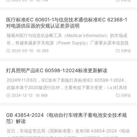
了准备。IEC62368-1第四版标准更新与变
医疗标准IEC 60601-1与信息技术通信标准IEC 62368-1
对电源供应器的安规认证差异说明
随着AI医疗与信息化诊断工具（Medical Information）的市场成
长，有越来越多开关电源（Power Supply）厂家要从原本信息技
术产业（Information Technology），跨入医疗设备产业（Medic
2025-03-10
293
0评论
al Electrical），往往会遇到如
灯具照明产品IEC 60598-1:2024标准更新解读
2024年11月6日，IEC发布了新版灯具标准IEC 60598-1:2024，
此版本基于2020版进行比对，主要有如下重大变更：(ａ)灯具排
版结构明显修改，标记章节将对应符号直接放在对应条款下方，
2024-12-12
669
0评论
阅读更方便，具体参考附录V新旧版标准条款对
GB 43854-2024《电动自行车锂离子蓄电池安全技术规
范》解读
近日，市场监管总局（国家标准委）发布GB 43854-2024《电动