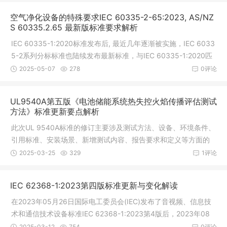
空气净化设备的特殊要求IEC 60335-2-65:2023, AS/NZ
S 60335.2.65 最新版标准要求解析
IEC 60335-1:2020标准发布后, 最近几年逐渐被实施，IEC 6033
5-2系列分标标准也陆续发布最新标准，与IEC 60335-1:2020匹
配使用。其中，IEC 60335-2-65:2023, AS/NZS 60335.2.65:2
2025-05-07
278
0评论
024被发布使用。目前，各种认证IEC 60335-2-65与IEC 60335
-1匹配标准版本号及有效性可参考下表
UL9540A第五版《电池储能系统热失控火焰传播评估测试
方法》标准更新要点解析
此次UL 9540A标准的修订主要涉及测试方法、设备、环境条件、
引用标准、安装场景、新增测试内容、报告要求和定义等方面的
变更。这些变更旨在提高测试的准确性和适用性，确保电池储能
2025-03-25
329
1评论
系统的安全性。1. 测试方法和设备
IEC 62368-1:2023第四版标准更新与变化解读
在2023年05月26日国际电工委员会(IEC)发布了音视频、信息技
术和通信技术设备标准IEC 62368-1:2023第4版后，2023年08
月18日IECEE终于发布了TRF模板，为新版标准的实施和应用做好
2025-03-12
754
0评论