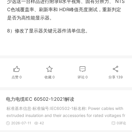
少选送一台样品进行附录B水平视角、固有分辨力、 NTS
C色域覆盖率、刷新率和 HDR峰值亮度测试，重新判定
是否为高性能显示器。
8）修改了显示器关键元器件清单信息。
点赞
0
收藏
0
评论
0
分享
139
电力电缆IEC 60502-1:2021解读
标准基本信息·标准编号:IEC60502-1标名称: Power cables with
extruded insulation and their accessories for rated voltages fr
om1 kV (Um = 1,2 kV) up to 30 kV (Um = 36 kV) - Part 1: Cabl
2026-07-11
42
0评论
es for rated volta