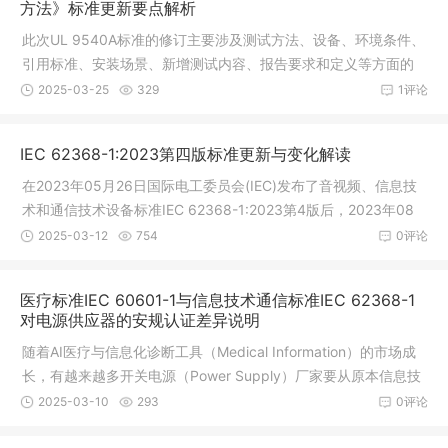
方法》标准更新要点解析
此次UL 9540A标准的修订主要涉及测试方法、设备、环境条件、
引用标准、安装场景、新增测试内容、报告要求和定义等方面的
变更。这些变更旨在提高测试的准确性和适用性，确保电池储能
2025-03-25
329
1评论
系统的安全性。1. 测试方法和设备
IEC 62368-1:2023第四版标准更新与变化解读
在2023年05月26日国际电工委员会(IEC)发布了音视频、信息技
术和通信技术设备标准IEC 62368-1:2023第4版后，2023年08
月18日IECEE终于发布了TRF模板，为新版标准的实施和应用做好
2025-03-12
754
0评论
了准备。IEC62368-1第四版标准更新与变
医疗标准IEC 60601-1与信息技术通信标准IEC 62368-1
对电源供应器的安规认证差异说明
随着AI医疗与信息化诊断工具（Medical Information）的市场成
长，有越来越多开关电源（Power Supply）厂家要从原本信息技
术产业（Information Technology），跨入医疗设备产业（Medic
2025-03-10
293
0评论
al Electrical），往往会遇到如