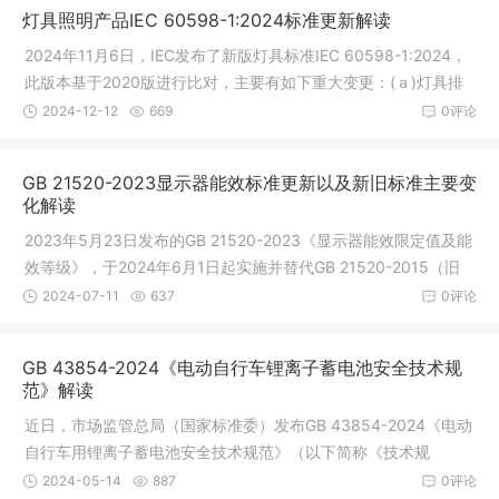
灯具照明产品IEC 60598-1:2024标准更新解读
2024年11月6日，IEC发布了新版灯具标准IEC 60598-1:2024，
此版本基于2020版进行比对，主要有如下重大变更：(ａ)灯具排
版结构明显修改，标记章节将对应符号直接放在对应条款下方，
2024-12-12
669
0评论
阅读更方便，具体参考附录V新旧版标准条款对
GB 21520-2023显示器能效标准更新以及新旧标准主要变
化解读
2023年5月23日发布的GB 21520-2023《显示器能效限定值及能
效等级》，于2024年6月1日起实施并替代GB 21520-2015（旧
版标准）。同时中国质量认证中心（英文缩写CQC）对涉及此标
2024-07-11
637
0评论
准的认证规则CQC31-452629-2016《计算机
GB 43854-2024《电动自行车锂离子蓄电池安全技术规
范》解读
近日，市场监管总局（国家标准委）发布GB 43854-2024《电动
自行车用锂离子蓄电池安全技术规范》（以下简称《技术规
范》）强制性国家标准，该标准由工业和信息化部归口，将于202
2024-05-14
887
0评论