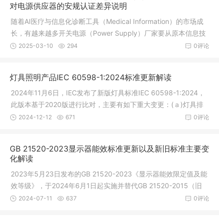
对电源供应器的安规认证差异说明
随着AI医疗与信息化诊断工具（Medical Information）的市场成
长，有越来越多开关电源（Power Supply）厂家要从原本信息技
术产业（Information Technology），跨入医疗设备产业（Medic
2025-03-10
294
0评论
al Electrical），往往会遇到如
灯具照明产品IEC 60598-1:2024标准更新解读
2024年11月6日，IEC发布了新版灯具标准IEC 60598-1:2024，
此版本基于2020版进行比对，主要有如下重大变更：(ａ)灯具排
版结构明显修改，标记章节将对应符号直接放在对应条款下方，
2024-12-12
671
0评论
阅读更方便，具体参考附录V新旧版标准条款对
GB 21520-2023显示器能效标准更新以及新旧标准主要变
化解读
2023年5月23日发布的GB 21520-2023《显示器能效限定值及能
效等级》，于2024年6月1日起实施并替代GB 21520-2015（旧
版标准）。同时中国质量认证中心（英文缩写CQC）对涉及此标
2024-07-11
637
0评论
准的认证规则CQC31-452629-2016《计算机