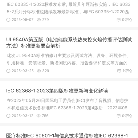
IEC 60335-1:2020标准发布后, 最近几年逐渐被实施，IEC 6033
5-2系列分标标准也陆续发布最新标准，与IEC 60335-1:2020匹
配使用。其中，IEC 60335-2-65:2023, AS/NZS 60335.2.65:2
2025-05-07
279
0评论
024被发布使用。目前，各种认证IEC 60335-2-65与IEC 60335
-1匹配标准版本号及有效性可参考下表
UL9540A第五版《电池储能系统热失控火焰传播评估测试
方法》标准更新要点解析
此次UL 9540A标准的修订主要涉及测试方法、设备、环境条件、
引用标准、安装场景、新增测试内容、报告要求和定义等方面的
变更。这些变更旨在提高测试的准确性和适用性，确保电池储能
2025-03-25
329
1评论
系统的安全性。1. 测试方法和设备
IEC 62368-1:2023第四版标准更新与变化解读
在2023年05月26日国际电工委员会(IEC)发布了音视频、信息技
术和通信技术设备标准IEC 62368-1:2023第4版后，2023年08
月18日IECEE终于发布了TRF模板，为新版标准的实施和应用做好
2025-03-12
756
0评论
了准备。IEC62368-1第四版标准更新与变
医疗标准IEC 60601-1与信息技术通信标准IEC 62368-1