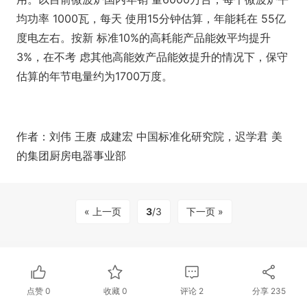
均功率 1000瓦，每天 使用15分钟估算，年能耗在 55亿
度电左右。按新 标准10%的高耗能产品能效平均提升
3%，在不考 虑其他高能效产品能效提升的情况下，保守
估算的年节电量约为1700万度。
作者：刘伟 王赓 成建宏 中国标准化研究院，迟学君 美
的集团厨房电器事业部
« 上一页
3
/3
下一页 »
点赞
0
收藏
0
评论
2
分享
235