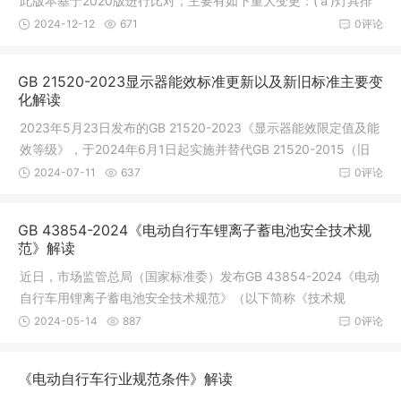
此版本基于2020版进行比对，主要有如下重大变更：(ａ)灯具排
版结构明显修改，标记章节将对应符号直接放在对应条款下方，
2024-12-12
671
0评论
阅读更方便，具体参考附录V新旧版标准条款对
GB 21520-2023显示器能效标准更新以及新旧标准主要变
化解读
2023年5月23日发布的GB 21520-2023《显示器能效限定值及能
效等级》，于2024年6月1日起实施并替代GB 21520-2015（旧
版标准）。同时中国质量认证中心（英文缩写CQC）对涉及此标
2024-07-11
637
0评论
准的认证规则CQC31-452629-2016《计算机
GB 43854-2024《电动自行车锂离子蓄电池安全技术规
范》解读
近日，市场监管总局（国家标准委）发布GB 43854-2024《电动
自行车用锂离子蓄电池安全技术规范》（以下简称《技术规
范》）强制性国家标准，该标准由工业和信息化部归口，将于202
2024-05-14
887
0评论
4年11月1日正式实施。现就《技术规范》
《电动自行车行业规范条件》解读